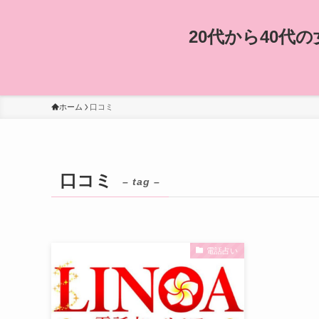
20代から40
ホーム
口コミ
口コミ
– tag –
電話占い