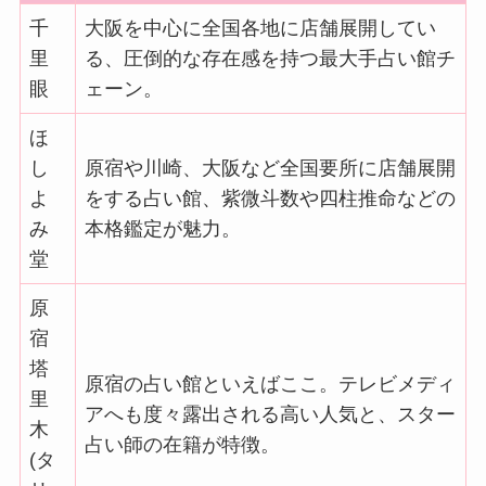
千
大阪を中心に全国各地に店舗展開してい
里
る、圧倒的な存在感を持つ最大手占い館チ
眼
ェーン。
ほ
し
原宿や川崎、大阪など全国要所に店舗展開
よ
をする占い館、紫微斗数や四柱推命などの
み
本格鑑定が魅力。
堂
原
宿
塔
原宿の占い館といえばここ。テレビメディ
里
アへも度々露出される高い人気と、スター
木
占い師の在籍が特徴。
(タ