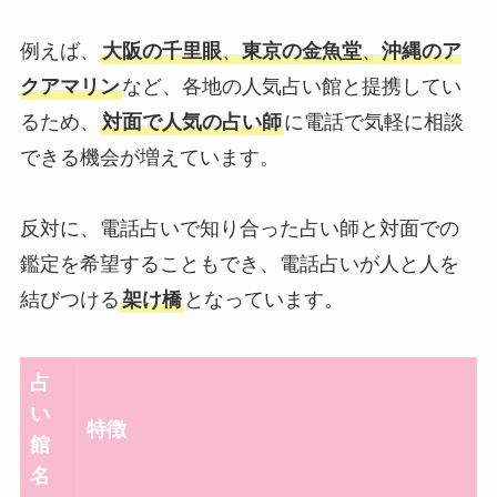
例えば、
大阪の千里眼
、
東京の金魚堂
、
沖縄のア
クアマリン
など、各地の人気占い館と提携してい
るため、
対面で人気の占い師
に電話で気軽に相談
できる機会が増えています。
反対に、電話占いで知り合った占い師と対面での
鑑定を希望することもでき、電話占いが人と人を
結びつける
架け橋
となっています。
占
い
特徴
館
名