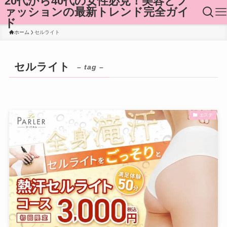
20代から40代の女性必見！美容とフ
ァッションの最新トレンド完全ガイ
ド
ホーム
セルライト
セルライト
– tag –
エステ