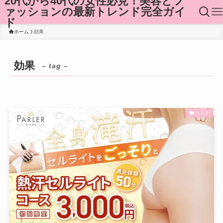
20代から40代の女性必見！美容とフ
ァッションの最新トレンド完全ガイ
ド
ホーム
効果
効果
– tag –
エステ