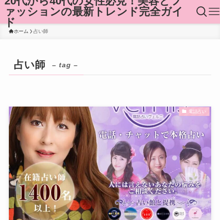
20代から40代の女性必見！美容とフ
ァッションの最新トレンド完全ガイ
ド
ホーム
占い師
占い師
– tag –
電話占い