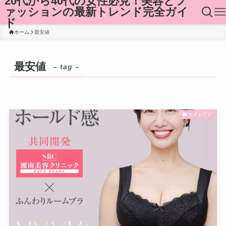
20代から40代の女性必見！美容とフ
ァッションの最新トレンド完全ガイ
ド
ホーム
最安値
最安値
– tag –
ナイトブラ