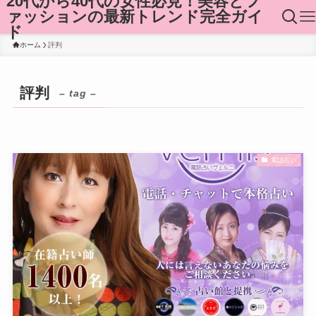
20代から40代の女性必見！美容とフ
ァッションの最新トレンド完全ガイ
ド
ホーム
評判
評判
– tag –
電話占い